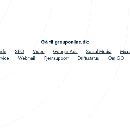
Gå til grouponline.dk
:
ide
SEO
Video
Google Ads
Social Media
Micr
rvice
Webmail
Fjernsupport
Driftsstatus
Om GO